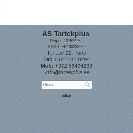
AS Tartekplus
Reg nr: 10152998
KMKR: EE100288269
Tehase 22, Tartu
Tel:
+372 747 0294
Mob:
+372 56494288
info@tartekplus.ee