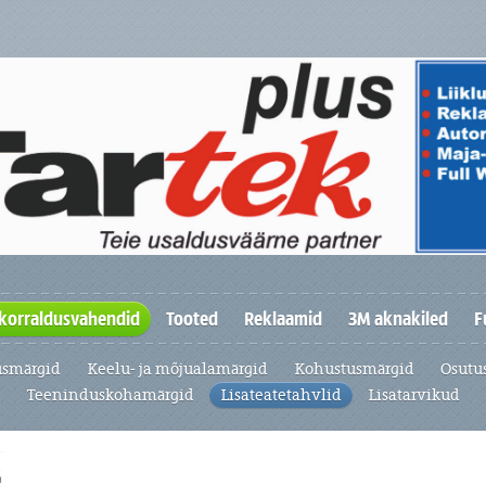
skorraldusvahendid
Tooted
Reklaamid
3M aknakiled
F
usmärgid
Keelu- ja mõjualamärgid
Kohustusmärgid
Osutu
Teeninduskohamärgid
Lisateatetahvlid
Lisatarvikud