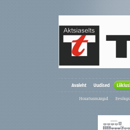
Avaleht
Uudised
Liiklu
Hoiatusmärgid
Eesõig