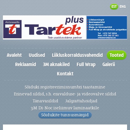
EST
ENG
Avaleht
Uudised
Liikluskorraldusvahendid
Tooted
Reklaamid
3M aknakiled
Full Wrap
Galerii
Kontakt
Sõiduki registreerimisnumbri taastamine
Erinevad sildid, s.h. eravalduse- ja videovalve sildid
Tänavasildid
Jalgrattahoidjad
3M Di-Noc iseliimuv laminaatkile
Sõidukite tunnusmärgid