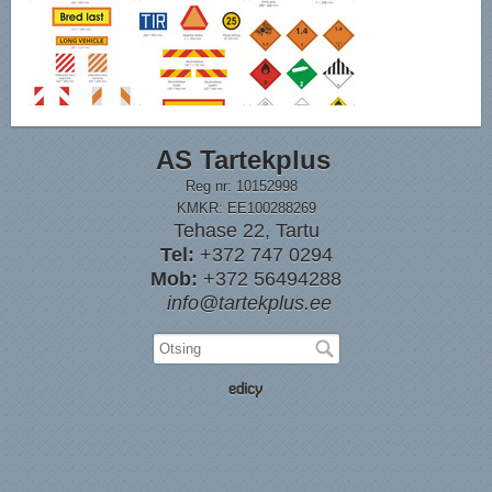
AS Tartekplus
Reg nr: 10152998
KMKR: EE100288269
Tehase 22, Tartu
Tel:
+372 747 0294
Mob:
+372 56494288
info@tartekplus.ee